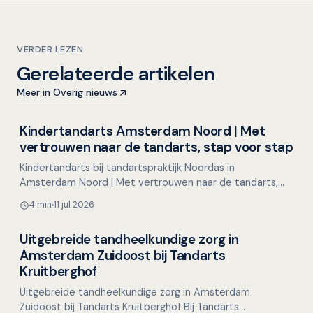
VERDER LEZEN
Gerelateerde artikelen
Meer in Overig nieuws
Kindertandarts Amsterdam Noord | Met
Overig nieuws
vertrouwen naar de tandarts, stap voor stap
Kindertandarts bij tandartspraktijk Noordas in
Amsterdam Noord | Met vertrouwen naar de tandarts,
stap voor stap Voor veel kinderen is een bezoek aan de
4 min
11 jul 2026
tandart…
Uitgebreide tandheelkundige zorg in
Overig nieuws
Amsterdam Zuidoost bij Tandarts
Kruitberghof
Uitgebreide tandheelkundige zorg in Amsterdam
Zuidoost bij Tandarts Kruitberghof Bij Tandarts