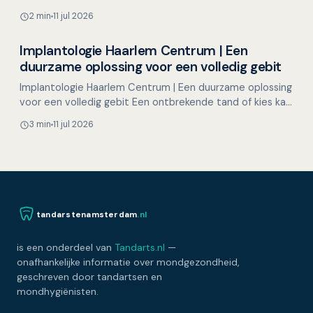
Kruitberghof in Amsterdam Zuidoost streven we naar het
2 min
11 jul 2026
bieden van …
Implantologie Haarlem Centrum | Een
Overig nieuws
duurzame oplossing voor een volledig gebit
Implantologie Haarlem Centrum | Een duurzame oplossing
voor een volledig gebit Een ontbrekende tand of kies kan
meer impact hebben dan u denkt. Het kan invloed …
3 min
11 jul 2026
tandarstenamsterdam
.nl
is een onderdeel van
Tandarts.nl
—
onafhankelijke informatie over mondgezondheid,
geschreven door tandartsen en
mondhygiënisten.