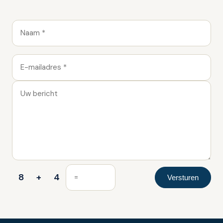
8
+
4