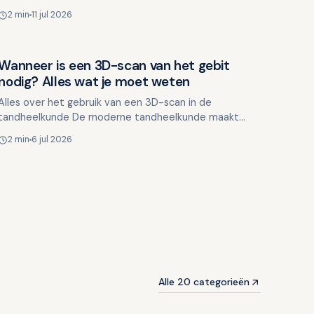
tandartsbezoek angstaanjagend. Hetzij lichte
2 min
11 jul 2026
nervositeit of lang…
Wanneer is een 3D-scan van het gebit
Overig nieuws
nodig? Alles wat je moet weten
Alles over het gebruik van een 3D-scan in de
tandheelkunde De moderne tandheelkunde maakt
steeds vaker gebruik van geavanceerde 3D-
2 min
6 jul 2026
scantechnologie om gedetaille…
Alle 20 categorieën