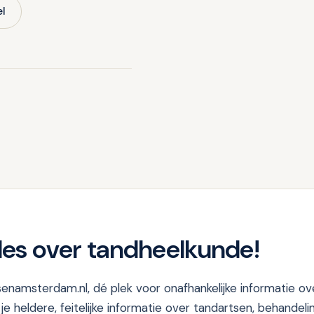
Kinderta
el
| Met ver
stap voor
4 min lezen
les over tandheelkunde!
namsterdam.nl, dé plek voor onafhankelijke informatie o
je heldere, feitelijke informatie over tandartsen, behandeli