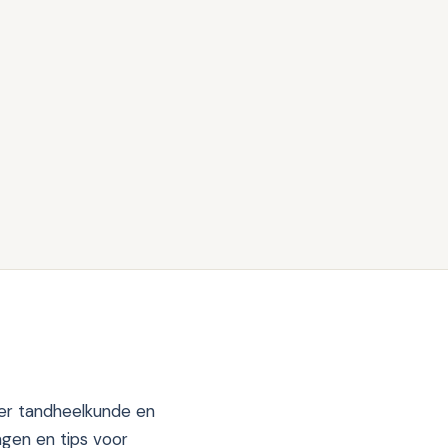
ndarts Amsterdam Noord
trouwen naar de tandarts,
 stap
ver tandheelkunde en
ngen en tips voor