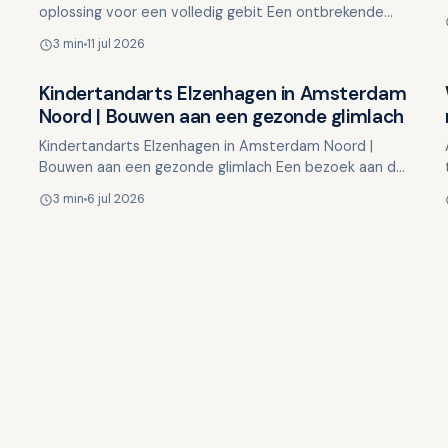
oplossing voor een volledig gebit Een ontbrekende
tand of kies kan meer impact hebben dan u denkt.
3 min
11 jul 2026
Het kan invloed …
Kindertandarts Elzenhagen in Amsterdam
Overig nieuws
Noord | Bouwen aan een gezonde glimlach
Kindertandarts Elzenhagen in Amsterdam Noord |
Bouwen aan een gezonde glimlach Een bezoek aan de
tandarts kan voor kinderen een positieve ervaring zijn.
3 min
6 jul 2026
Door o…