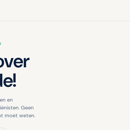
D
over
e!
ven en
ënisten. Geen
ht moet weten.
UITGELICHT · OVER