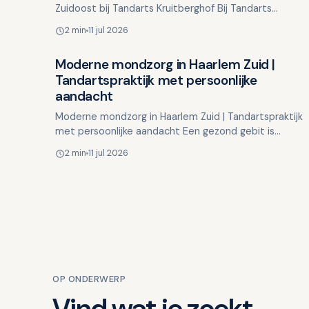
Zuidoost bij Tandarts Kruitberghof Bij Tandarts
Kruitberghof in Amsterdam Zuidoost streven we naar
2 min
11 jul 2026
het bieden van …
Moderne mondzorg in Haarlem Zuid |
Overig nieuws
Tandartspraktijk met persoonlijke
aandacht
Moderne mondzorg in Haarlem Zuid | Tandartspraktijk
met persoonlijke aandacht Een gezond gebit is
essentieel voor uw algehele gezondheid,
2 min
11 jul 2026
zelfvertrouwen en dage…
OP ONDERWERP
Vind wat je zoekt