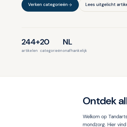
Verken categorieën
Lees uitgelicht artik
244+
20
NL
artikelen
categorieën
onafhankelijk
Ontdek al
Welkom op Tandartse
mondzorg. Hier vind 