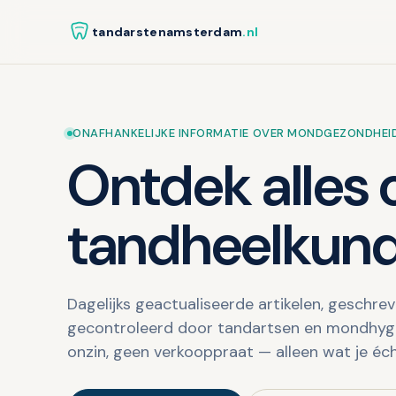
tandarstenamsterdam
.nl
ONAFHANKELIJKE INFORMATIE OVER MONDGEZONDHEI
Ontdek alles 
tandheelkund
Dagelijks geactualiseerde artikelen, geschre
gecontroleerd door tandartsen en mondhygi
onzin, geen verkooppraat — alleen wat je éc