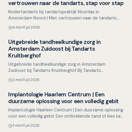
Overig nieuws
vertrouwen naar de tandarts, stap voor stap
Kindertandarts bij tandartspraktijk Noordas in
Amsterdam Noord | Met vertrouwen naar de tandarts,
stap voor stap Voor veel kinderen is een bezoek aan de
4 min
11 jul 2026
tandart…
Uitgebreide tandheelkundige zorg in
Overig nieuws
Amsterdam Zuidoost bij Tandarts
Kruitberghof
Uitgebreide tandheelkundige zorg in Amsterdam
Zuidoost bij Tandarts Kruitberghof Bij Tandarts
Kruitberghof in Amsterdam Zuidoost streven we naar het
2 min
11 jul 2026
bieden van …
Implantologie Haarlem Centrum | Een
Overig nieuws
duurzame oplossing voor een volledig gebit
Implantologie Haarlem Centrum | Een duurzame oplossing
voor een volledig gebit Een ontbrekende tand of kies kan
meer impact hebben dan u denkt. Het kan invloed …
3 min
11 jul 2026