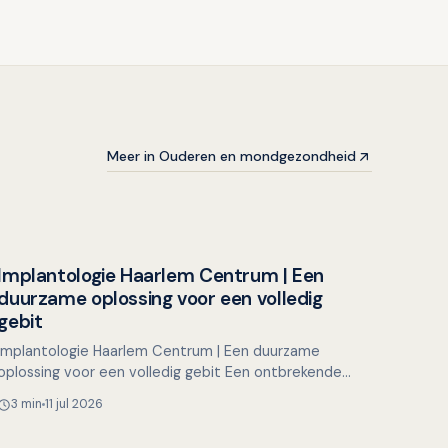
Meer in Ouderen en mondgezondheid
Implantologie Haarlem Centrum | Een
Overig nieuws
duurzame oplossing voor een volledig
gebit
Implantologie Haarlem Centrum | Een duurzame
oplossing voor een volledig gebit Een ontbrekende
tand of kies kan meer impact hebben dan u denkt.
3 min
11 jul 2026
Het kan invloed …