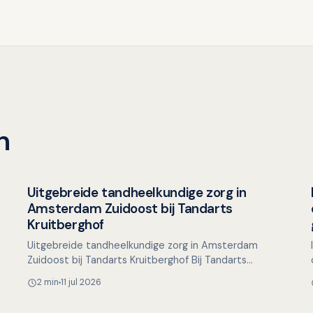
n
Uitgebreide tandheelkundige zorg in
Overig nieuws
Amsterdam Zuidoost bij Tandarts
Kruitberghof
Uitgebreide tandheelkundige zorg in Amsterdam
,
Zuidoost bij Tandarts Kruitberghof Bij Tandarts
Kruitberghof in Amsterdam Zuidoost streven we naar
2 min
11 jul 2026
het bieden van …