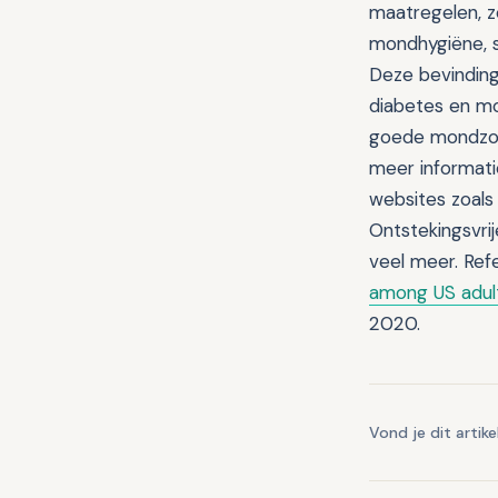
maatregelen, z
mondhygiëne, s
Deze bevindin
diabetes en mo
goede mondzorg
meer informati
websites zoals 
Ontstekingsvrij
veel meer. Ref
among US adult
2020.
Vond je dit artike