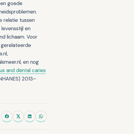
 een goede
heidsproblemen.
relatie tussen
evensstijl en
nd lichaam. Voor
 gerelateerde
.nl,
lsmeer.nl, en nog
us and dental caries
NHANES) 2013–