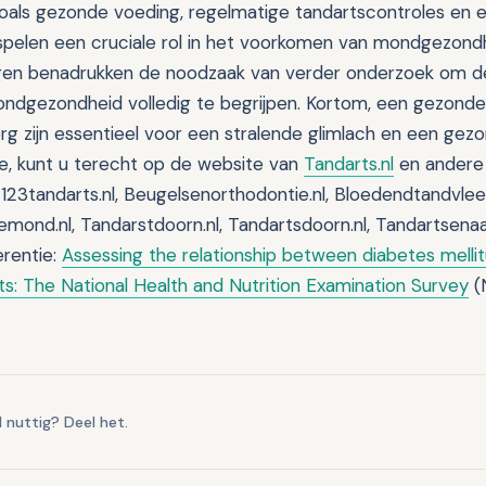
oals gezonde voeding, regelmatige tandartscontroles en
pelen een cruciale rol in het voorkomen van mondgezond
gen benadrukken de noodzaak van verder onderzoek om de 
ndgezondheid volledig te begrijpen. Kortom, een gezonde l
 zijn essentieel voor een stralende glimlach en een gezo
e, kunt u terecht op de website van
Tandarts.nl
en andere
123tandarts.nl, Beugelsenorthodontie.nl, Bloedendtandvlees
emond.nl, Tandarstdoorn.nl, Tandartsdoorn.nl, Tandartsenaa
erentie:
Assessing the relationship between diabetes mellit
s: The National Health and Nutrition Examination Survey
(
l nuttig? Deel het.