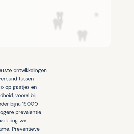
atste ontwikkelingen
verband tussen
co op gaatjes en
eid, vooral bij
nder bijna 15.000
ogere prevalentie
nadering van
name. Preventieve