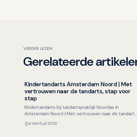
VERDER LEZEN
Gerelateerde artikele
Kindertandarts Amsterdam Noord | Met
Overig nieuws
vertrouwen naar de tandarts, stap voor
stap
Kindertandarts bij tandartspraktijk Noordas in
Amsterdam Noord | Met vertrouwen naar de tandarts
stap voor stap Voor veel kinderen is een bezoek aan
4 min
11 jul 2026
de tandart…