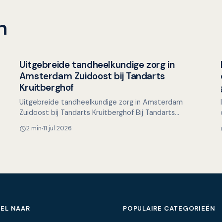
n
Uitgebreide tandheelkundige zorg in
Overig nieuws
Amsterdam Zuidoost bij Tandarts
Kruitberghof
Uitgebreide tandheelkundige zorg in Amsterdam
,
Zuidoost bij Tandarts Kruitberghof Bij Tandarts
Kruitberghof in Amsterdam Zuidoost streven we naar
2 min
11 jul 2026
het bieden van …
EL NAAR
POPULAIRE CATEGORIEËN