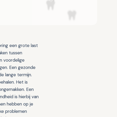
ing een grote last
maken tussen
n voordelige
orgen. Een gezonde
e lange termijn.
behalen. Het is
e ongemakken. Een
heid is hierbij van
nen hebben op je
jke problemen