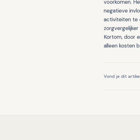
voorkomen. Het
negatieve invl
activiteiten t
zorgvergelijke
Kortom, door ee
alleen kosten b
Vond je dit artike