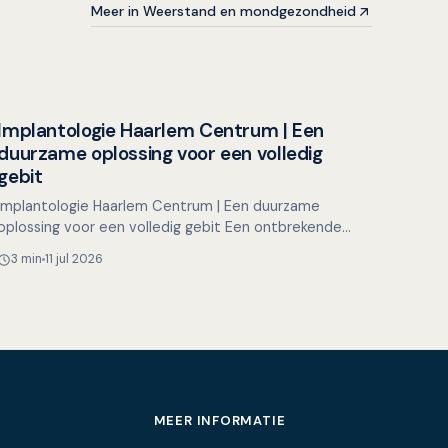
Meer in Weerstand en mondgezondheid
Implantologie Haarlem Centrum | Een
Overig nieuws
duurzame oplossing voor een volledig
gebit
Implantologie Haarlem Centrum | Een duurzame
oplossing voor een volledig gebit Een ontbrekende
tand of kies kan meer impact hebben dan u denkt.
3 min
11 jul 2026
Het kan invloed …
MEER INFORMATIE