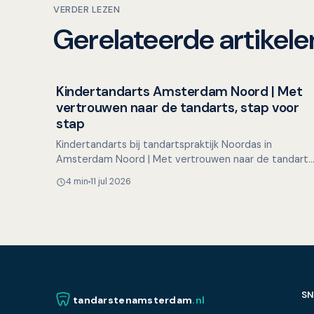
VERDER LEZEN
Gerelateerde artikele
Kindertandarts Amsterdam Noord | Met
Overig nieuws
vertrouwen naar de tandarts, stap voor
stap
Kindertandarts bij tandartspraktijk Noordas in
Amsterdam Noord | Met vertrouwen naar de tandarts
stap voor stap Voor veel kinderen is een bezoek aan
4 min
11 jul 2026
de tandart…
SN
tandarstenamsterdam
.nl